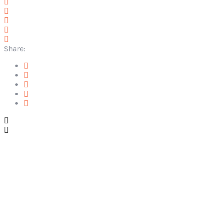
Share:
Services
navigation